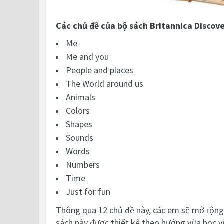
Các chủ đề của bộ sách Britannica Discove
Me
Me and you
People and places
The World around us
Animals
Colors
Shapes
Sounds
Words
Numbers
Time
Just for fun
Thông qua 12 chủ đề này, các em sẽ mở rộng 
sách này được thiết kế theo hướng vừa học vừ