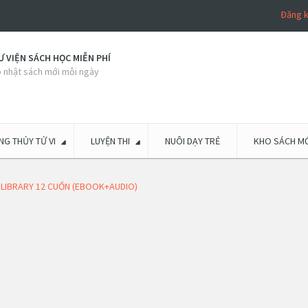
Đăng 
 VIỆN SÁCH HỌC MIỄN PHÍ
 nhật sách mới mỗi ngày
G THỦY TỬ VI
LUYỆN THI
NUÔI DẠY TRẺ
KHO SÁCH MỚ
 LIBRARY 12 CUỐN (EBOOK+AUDIO)