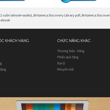
 12 cuốn (ebook+audio)
,
Britannica Discovery Library pdf
,
Britannica Discove
2 ebook
ÓC KHÁCH HÀNG
CHỨC NĂNG KHÁC
Thương hiệu - hãng
Phiếu quà tặng
ng
Đại lý
 tặng
Khuyến mãi