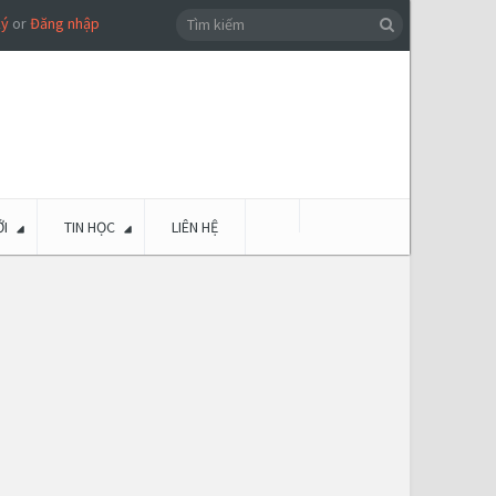
ký
or
Đăng nhập
I
TIN HỌC
LIÊN HỆ