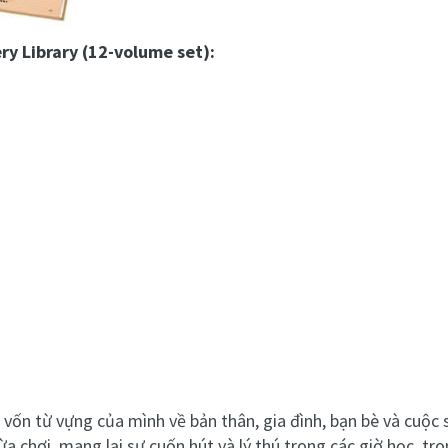
ry Library (12-volume set):
vốn từ vựng của mình về bản thân, gia đình, bạn bè và cuộc 
a chơi, mang lại sự cuốn hút và lý thú trong các giờ học, t