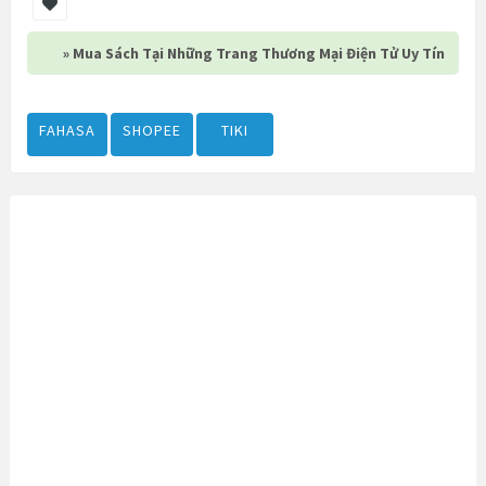
» Mua Sách Tại Những Trang Thương Mại Điện Tử Uy Tín
FAHASA
SHOPEE
TIKI