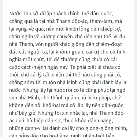
Nước Tàu sở-dĩ lập thành chính-thể dân-quốc,
chẳng qua là tại nhà Thanh độc-ác, tham-lam, mà
lại vụng-về quá, nên mới khiến lòng dân khiếp-sợ,
chán-ngán về đường chuyên-chế đến như thế. Ví-dụ
nhà Thanh, vốn người khác giống đến chiếm-đoạt
đất-cát người ta, lại khôn-ngoan, cai-trị cho có tình-
nghĩa một chút, thì dễ thường cũng chưa có cái
cuộc cách-mệnh ngày nay. Ta phải biết là chưa có
thôi, chứ cái lý tất-nhiên thì thế nào cũng phải có,
chẳng sớm thì muộn nhà Minh cũng phải đánh lấy lại
nước. Nhưng lấy lại nước rồi có lẽ cũng phục lại ngôi
vua nhà Minh, chế thành quân-chủ hiến-pháp, chứ
không đến nỗi khổ-hại mà cố lập lấy nền dân-quốc
như bây giờ. Nhưng tôi xin nhắc lại, nhà Thanh độc-
ác quá, hà-hiếp dân-sự, thuế-khóa đánh nặng,
những danh-vị lại dành cả lấy cho giòng-giống mình,
cấp bổng-lộc cho họ-hàng mình, phân-biệt hẳn