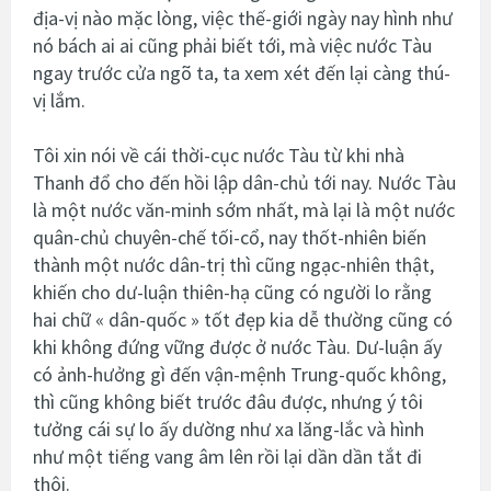
địa-vị nào mặc lòng, việc thế-giới ngày nay hình như
nó bách ai ai cũng phải biết tới, mà việc nước Tàu
ngay trước cửa ngõ ta, ta xem xét đến lại càng thú-
vị lắm.
Tôi xin nói về cái thời-cục nước Tàu từ khi nhà
Thanh đổ cho đến hồi lập dân-chủ tới nay. Nước Tàu
là một nước văn-minh sớm nhất, mà lại là một nước
quân-chủ chuyên-chế tối-cổ, nay thốt-nhiên biến
thành một nước dân-trị thì cũng ngạc-nhiên thật,
khiến cho dư-luận thiên-hạ cũng có người lo rằng
hai chữ « dân-quốc » tốt đẹp kia dễ thường cũng có
khi không đứng vững được ở nước Tàu. Dư-luận ấy
có ảnh-hưởng gì đến vận-mệnh Trung-quốc không,
thì cũng không biết trước đâu được, nhưng ý tôi
tưởng cái sự lo ấy dường như xa lăng-lắc và hình
như một tiếng vang âm lên rồi lại dần dần tắt đi
thôi.