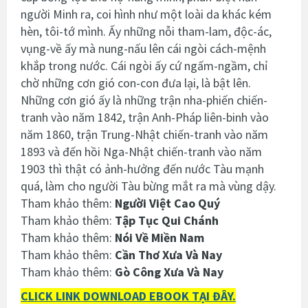
người Minh ra, coi hình như một loài da khác kém
hèn, tôi-tớ mình. Ấy những nỗi tham-lam, độc-ác,
vụng-về ấy mà nung-nấu lên cái ngòi cách-mệnh
khắp trong nước. Cái ngòi ấy cứ ngấm-ngầm, chỉ
chờ những cơn gió con-con đưa lại, là bật lên.
Những cơn gió ấy là những trận nha-phiến chiến-
tranh vào năm 1842, trận Anh-Pháp liên-binh vào
năm 1860, trận Trung-Nhật chiến-tranh vào năm
1893 và đến hồi Nga-Nhật chiến-tranh vào năm
1903 thì thật có ảnh-hưởng đến nước Tàu mạnh
quá, làm cho người Tàu bừng mắt ra mà vùng dậy.
Tham khảo thêm:
Người Việt Cao Quý
Tham khảo thêm:
Tập Tục Qui Chánh
Tham khảo thêm:
Nói Về Miền Nam
Tham khảo thêm:
Cần Thơ Xưa Và Nay
Tham khảo thêm:
Gò Công Xưa Và Nay
CLICK LINK DOWNLOAD EBOOK TẠI ĐÂY.