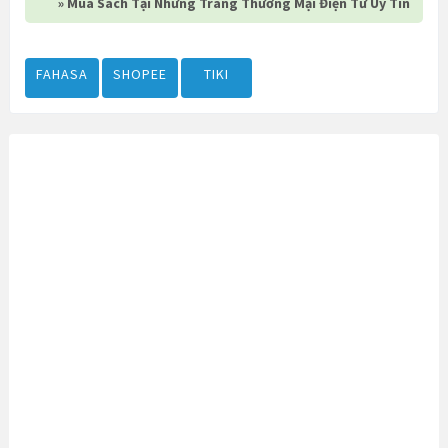
» Mua Sách Tại Những Trang Thương Mại Điện Tử Uy Tín
FAHASA
SHOPEE
TIKI