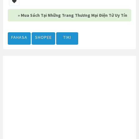
» Mua Sách Tại Những Trang Thương Mại Điện Tử Uy Tín
FAHASA
SHOPEE
TIKI