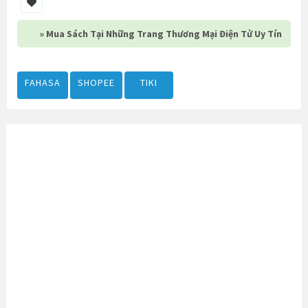
» Mua Sách Tại Những Trang Thương Mại Điện Tử Uy Tín
FAHASA
SHOPEE
TIKI