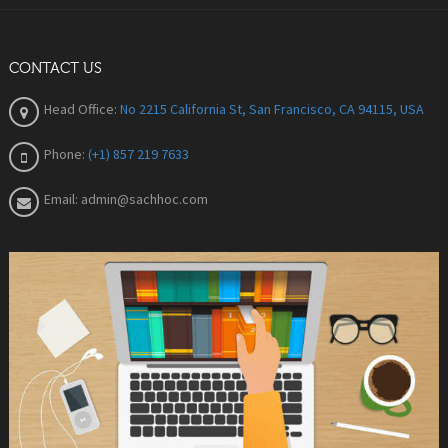
CONTACT US
Head Office:
No 2215 California St, San Francisco, CA 94115, USA
Phone:
(+1) 857 219 7633
Email:
admin@sachhoc.com