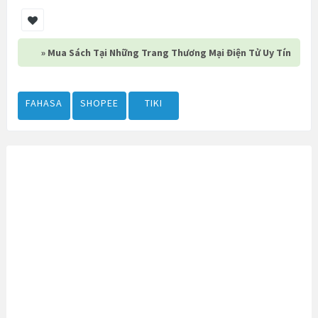
» Mua Sách Tại Những Trang Thương Mại Điện Tử Uy Tín
FAHASA
SHOPEE
TIKI