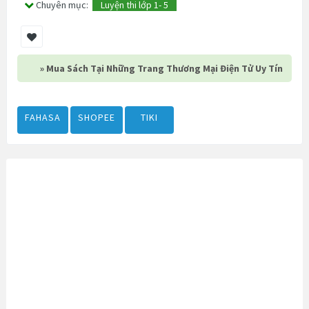
Chuyên mục:
Luyện thi lớp 1- 5
» Mua Sách Tại Những Trang Thương Mại Điện Tử Uy Tín
FAHASA
SHOPEE
TIKI