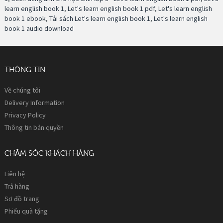
learn english book 1
,
Let's learn english book 1 pdf
,
Let's learn english
book 1 ebook
,
Tải sách Let's learn english book 1
,
Let's learn english
book 1 audio download
THÔNG TIN
Về chúng tôi
Delivery Information
Privacy Policy
Thông tin bản quyền
CHĂM SÓC KHÁCH HÀNG
Liên hệ
Trả hàng
Sơ đồ trang
Phiếu quà tặng