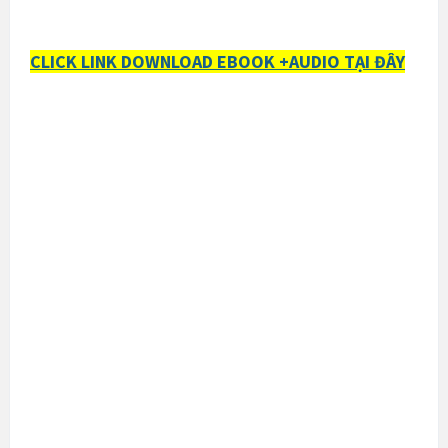
CLICK LINK DOWNLOAD EBOOK +AUDIO TẠI ĐÂY