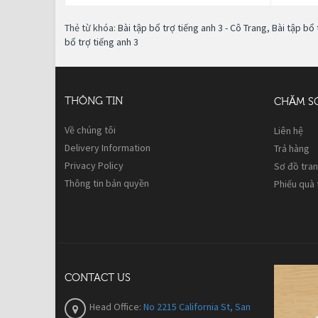
Thẻ từ khóa:
Bài tập bổ trợ tiếng anh 3 - Cô Trang
,
Bài tập bổ 
bổ trợ tiếng anh 3
THÔNG TIN
CHĂM S
Về chúng tôi
Liên hệ
Delivery Information
Trả hàng
Privacy Policy
Sơ đồ tra
Thông tin bản quyền
Phiếu quà
CONTACT US
Head Office:
No 2215 California St, San