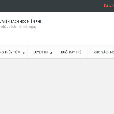
Đăng 
 VIỆN SÁCH HỌC MIỄN PHÍ
 nhật sách mới mỗi ngày
G THỦY TỬ VI
LUYỆN THI
NUÔI DẠY TRẺ
KHO SÁCH MỚ