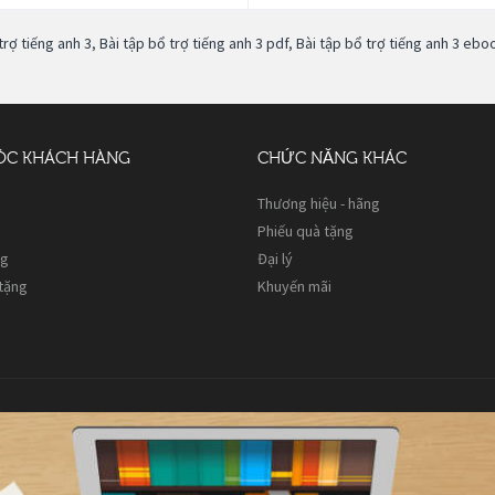
trợ tiếng anh 3
,
Bài tập bổ trợ tiếng anh 3 pdf
,
Bài tập bổ trợ tiếng anh 3 ebo
ÓC KHÁCH HÀNG
CHỨC NĂNG KHÁC
Thương hiệu - hãng
Phiếu quà tặng
ng
Đại lý
 tặng
Khuyến mãi