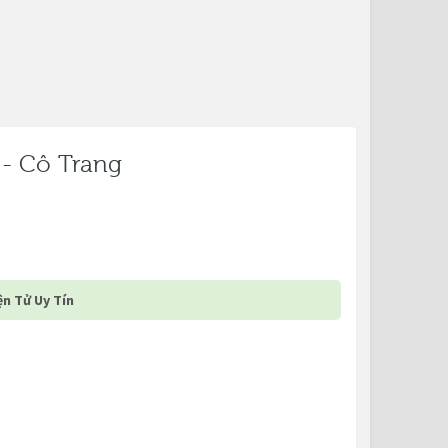
 - Cô Trang
n Tử Uy Tín