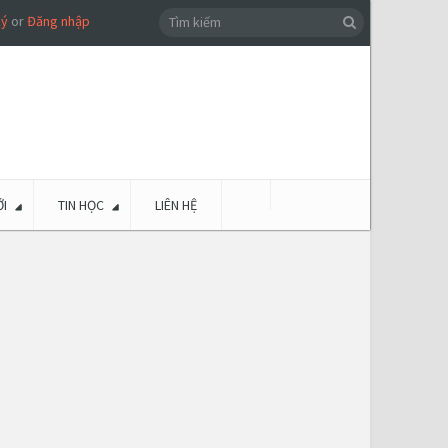
ký
or
Đăng nhập
I
TIN HỌC
LIÊN HỆ