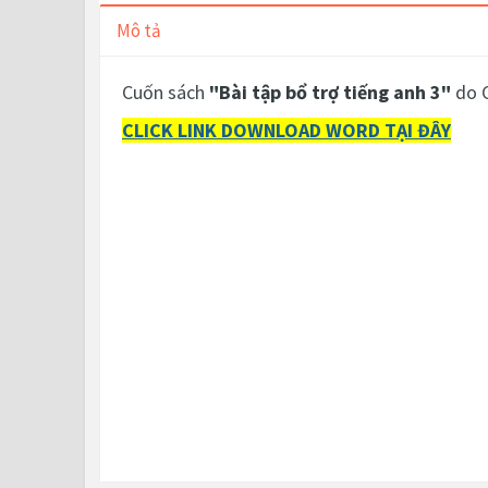
Mô tả
Cuốn sách
"Bài tập bổ trợ tiếng anh 3"
do C
CLICK LINK DOWNLOAD WORD TẠI ĐÂY