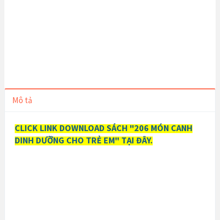
Mô tả
CLICK LINK DOWNLOAD SÁCH "206 MÓN CANH
DINH DƯỠNG CHO TRẺ EM" TẠI ĐÂY.