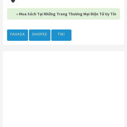
» Mua Sách Tại Những Trang Thương Mại Điện Tử Uy Tín
FAHASA
SHOPEE
TIKI