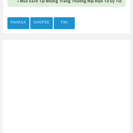
» Mua Sách Tại Những Trang Thương Mại Điện Tử Uy Tín
FAHASA
SHOPEE
TIKI