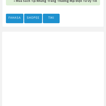
» Mua Sách Tại Những Trang Thương Mại Điện Tử Uy Tín
FAHASA
SHOPEE
TIKI