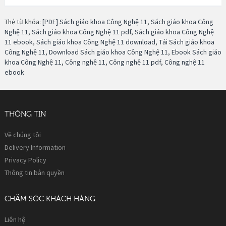
Thẻ từ khóa:
[PDF] Sách giáo khoa Công Nghệ 11
,
Sách giáo khoa Công
Nghệ 11
,
Sách giáo khoa Công Nghệ 11 pdf
,
Sách giáo khoa Công Nghệ
11 ebook
,
Sách giáo khoa Công Nghệ 11 download
,
Tải Sách giáo khoa
Công Nghệ 11
,
Download Sách giáo khoa Công Nghệ 11
,
Ebook Sách giáo
khoa Công Nghệ 11
,
Công nghệ 11
,
Công nghệ 11 pdf
,
Công nghệ 11
ebook
THÔNG TIN
Về chúng tôi
Delivery Information
Privacy Policy
Thông tin bản quyền
CHĂM SÓC KHÁCH HÀNG
Liên hệ