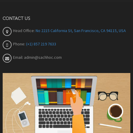
CONTACT US
Head Office:
No 2215 California St, San Francisco, CA 94115, USA
Phone:
(+1) 857 219 7633
Email:
admin@sachhoc.com