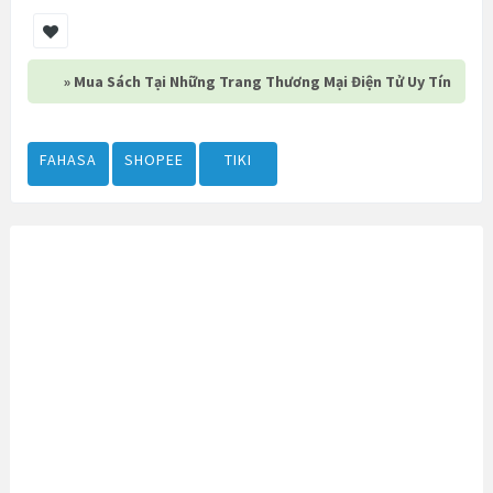
» Mua Sách Tại Những Trang Thương Mại Điện Tử Uy Tín
FAHASA
SHOPEE
TIKI