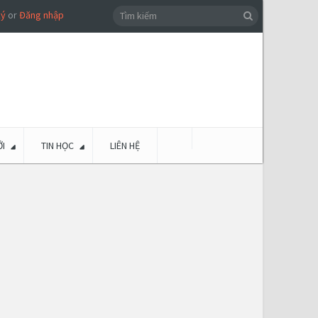
ký
or
Đăng nhập
I
TIN HỌC
LIÊN HỆ