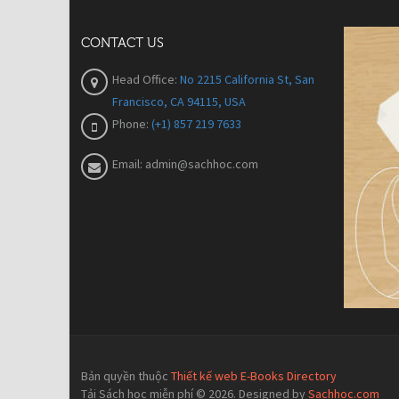
CONTACT US
Head Office:
No 2215 California St, San
Francisco, CA 94115, USA
Phone:
(+1) 857 219 7633
Email:
admin@sachhoc.com
Bản quyền thuộc
Thiết kế web E-Books Directory
Tải Sách học miễn phí © 2026. Designed by
Sachhoc.com