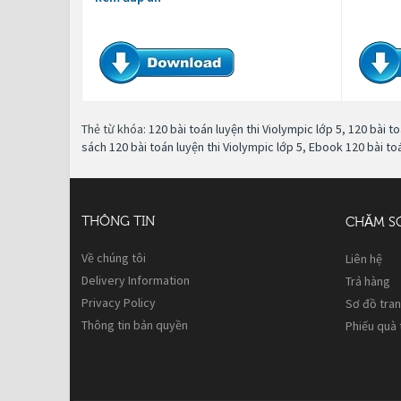
Thẻ từ khóa:
120 bài toán luyện thi Violympic lớp 5
,
120 bài to
sách 120 bài toán luyện thi Violympic lớp 5
,
Ebook 120 bài toá
THÔNG TIN
CHĂM S
Về chúng tôi
Liên hệ
Delivery Information
Trả hàng
Privacy Policy
Sơ đồ tra
Thông tin bản quyền
Phiếu quà