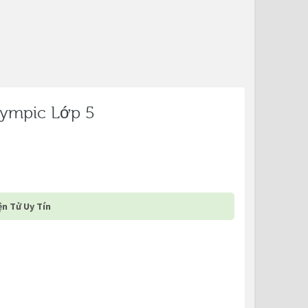
lympic Lớp 5
n Tử Uy Tín