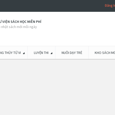
Đăng 
 VIỆN SÁCH HỌC MIỄN PHÍ
 nhật sách mới mỗi ngày
G THỦY TỬ VI
LUYỆN THI
NUÔI DẠY TRẺ
KHO SÁCH MỚ