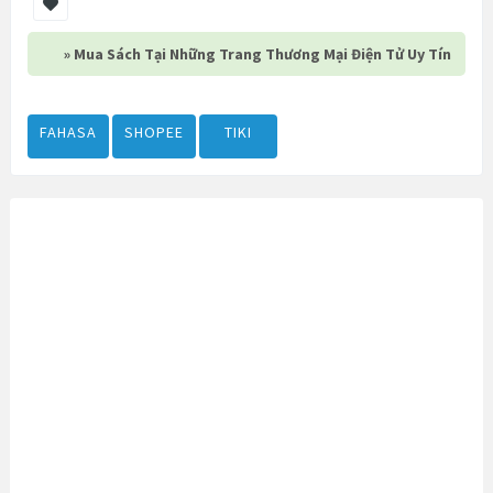
» Mua Sách Tại Những Trang Thương Mại Điện Tử Uy Tín
FAHASA
SHOPEE
TIKI