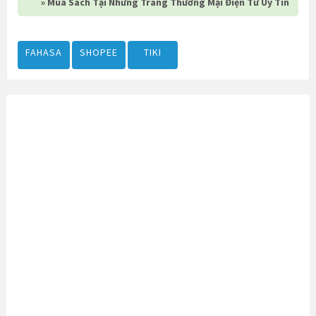
» Mua Sách Tại Những Trang Thương Mại Điện Tử Uy Tín
FAHASA
SHOPEE
TIKI