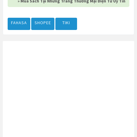
» Mua Sách Tại Những Trang Thương Mại Điện Tử Uy Tín
FAHASA
SHOPEE
TIKI