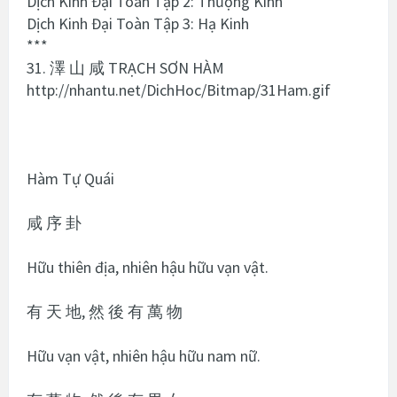
Dịch Kinh Đại Toàn Tập 2: Thượng Kinh
Dịch Kinh Đại Toàn Tập 3: Hạ Kinh
***
31. 澤 山 咸 TRẠCH SƠN HÀM
http://nhantu.net/DichHoc/Bitmap/31Ham.gif
Hàm Tự Quái
咸 序 卦
Hữu thiên địa, nhiên hậu hữu vạn vật.
有 天 地, 然 後 有 萬 物
Hữu vạn vật, nhiên hậu hữu nam nữ.