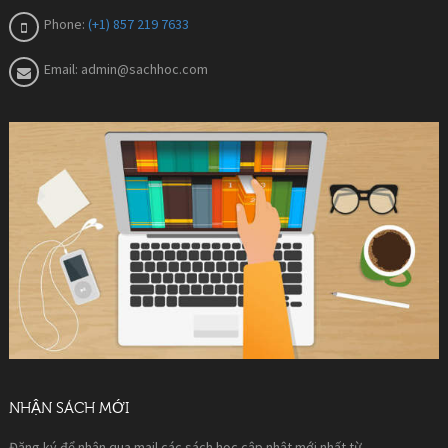
Phone:
(+1) 857 219 7633
Email:
admin@sachhoc.com
NHẬN SÁCH MỚI
Đăng ký để nhận qua mail các sách học cập nhật mới nhất từ