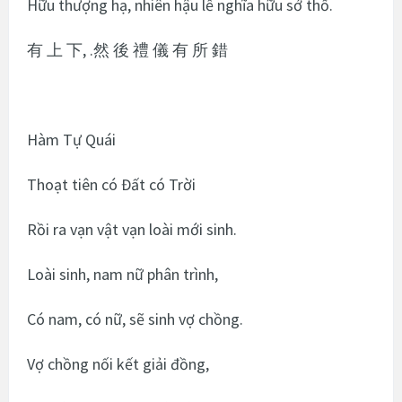
Hữu thượng hạ, nhiên hậu lễ nghĩa hữu sở thố.
有 上 下, .然 後 禮 儀 有 所 錯
Hàm Tự Quái
Thoạt tiên có Đất có Trời
Rồi ra vạn vật vạn loài mới sinh.
Loài sinh, nam nữ phân trình,
Có nam, có nữ, sẽ sinh vợ chồng.
Vợ chồng nối kết giải đồng,