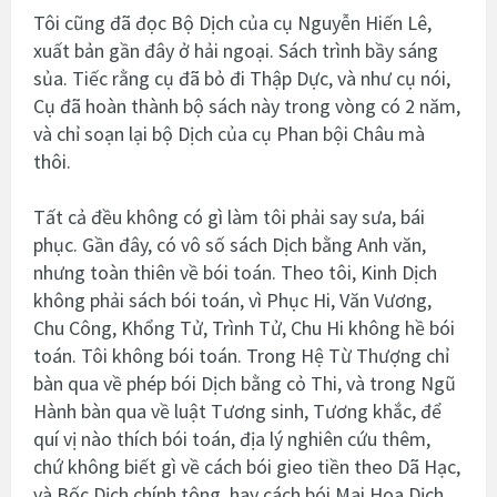
Tôi cũng đã đọc Bộ Dịch của cụ Nguyễn Hiến Lê,
xuất bản gần đây ở hải ngoại. Sách trình bầy sáng
sủa. Tiếc rằng cụ đã bỏ đi Thập Dực, và như cụ nói,
Cụ đã hoàn thành bộ sách này trong vòng có 2 năm,
và chỉ soạn lại bộ Dịch của cụ Phan bội Châu mà
thôi.
Tất cả đều không có gì làm tôi phải say sưa, bái
phục. Gần đây, có vô số sách Dịch bằng Anh văn,
nhưng toàn thiên về bói toán. Theo tôi, Kinh Dịch
không phải sách bói toán, vì Phục Hi, Văn Vương,
Chu Công, Khổng Tử, Trình Tử, Chu Hi không hề bói
toán. Tôi không bói toán. Trong Hệ Từ Thượng chỉ
bàn qua về phép bói Dịch bằng cỏ Thi, và trong Ngũ
Hành bàn qua về luật Tương sinh, Tương khắc, để
quí vị nào thích bói toán, địa lý nghiên cứu thêm,
chứ không biết gì về cách bói gieo tiền theo Dã Hạc,
và Bốc Dịch chính tông, hay cách bói Mai Hoa Dịch