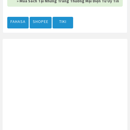
» Mua Sách Tại Những Trang Thương Mại Điện Tử Uy Tín
FAHASA
SHOPEE
TIKI