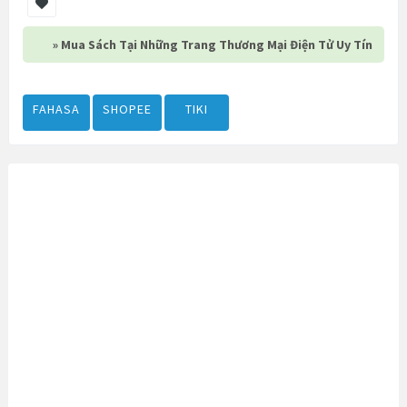
» Mua Sách Tại Những Trang Thương Mại Điện Tử Uy Tín
FAHASA
SHOPEE
TIKI