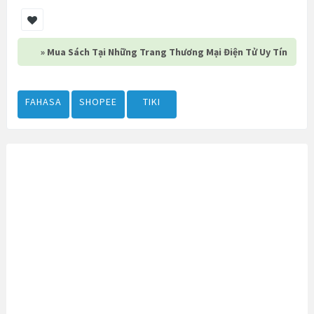
» Mua Sách Tại Những Trang Thương Mại Điện Tử Uy Tín
FAHASA
SHOPEE
TIKI