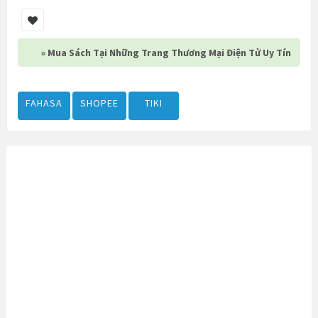
» Mua Sách Tại Những Trang Thương Mại Điện Tử Uy Tín
FAHASA
SHOPEE
TIKI