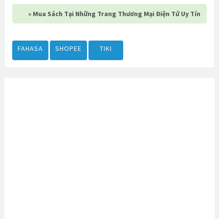
» Mua Sách Tại Những Trang Thương Mại Điện Tử Uy Tín
FAHASA
SHOPEE
TIKI