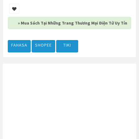
» Mua Sách Tại Những Trang Thương Mại Điện Tử Uy Tín
FAHASA
SHOPEE
TIKI