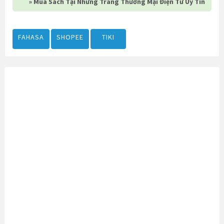
» Mua Sách Tại Những Trang Thương Mại Điện Tử Uy Tín
FAHASA
SHOPEE
TIKI