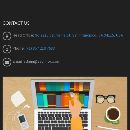
CONTACT US
Head Office:
No 2215 California St, San Francisco, CA 94115, USA
Phone:
(+1) 857 219 7633
Email:
admin@sachhoc.com