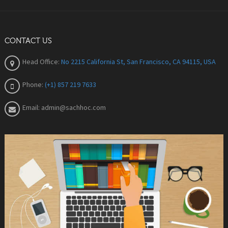
CONTACT US
Head Office:
No 2215 California St, San Francisco, CA 94115, USA
Phone:
(+1) 857 219 7633
Email:
admin@sachhoc.com