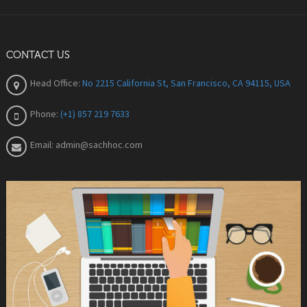
CONTACT US
Head Office:
No 2215 California St, San Francisco, CA 94115, USA
Phone:
(+1) 857 219 7633
Email:
admin@sachhoc.com