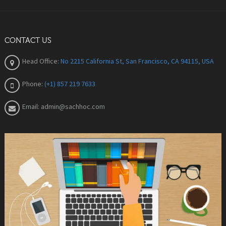
CONTACT US
Head Office:
No 2215 California St, San Francisco, CA 94115, USA
Phone:
(+1) 857 219 7633
Email:
admin@sachhoc.com