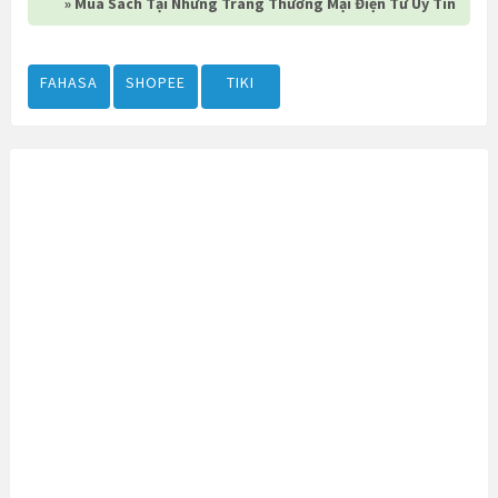
» Mua Sách Tại Những Trang Thương Mại Điện Tử Uy Tín
FAHASA
SHOPEE
TIKI