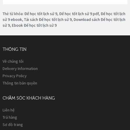
Thẻ từ khóa:
Để học tốt lịch sử 9
,
Để học tốt lịch sử 9 pdf
,
Để học tốt lịch
sử 9 ebook
,
Tải sách Để học tốt lịch sử 9
,
Download sách Để học tốt lịch
sử 9
,
Ebook Để học tốt lịch sử 9
THÔNG TIN
Về chúng tôi
Delivery Information
Privacy Policy
Thông tin bản quyền
CHĂM SÓC KHÁCH HÀNG
Liên hệ
Trả hàng
Sơ đồ trang