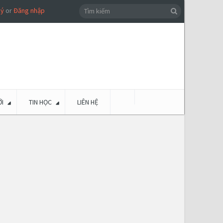
ký
or
Đăng nhập
I
TIN HỌC
LIÊN HỆ