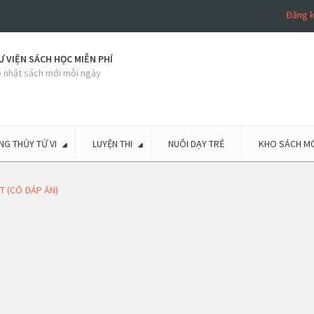
Đăng 
 VIỆN SÁCH HỌC MIỄN PHÍ
 nhật sách mới mỗi ngày
G THỦY TỬ VI
LUYỆN THI
NUÔI DẠY TRẺ
KHO SÁCH MỚ
T (CÓ ĐÁP ÁN)