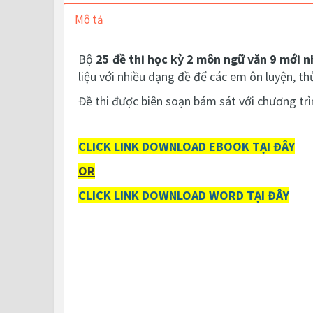
Mô tả
Bộ
25 đề thi học kỳ 2 môn ngữ văn 9
mới n
liệu với nhiều dạng đề để các em ôn luyện, th
Đề thi được biên soạn bám sát với chương trì
CLICK LINK DOWNLOAD EBOOK TẠI ĐÂY
OR
CLICK LINK DOWNLOAD WORD TẠI ĐÂY