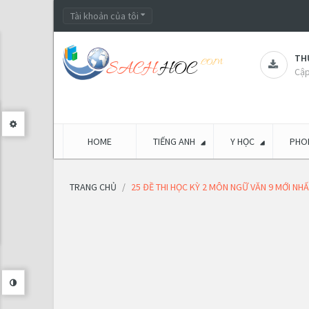
Tài khoản của tôi
THƯ
Cập
HOME
TIẾNG ANH
Y HỌC
PHON
TRANG CHỦ
25 ĐỀ THI HỌC KỲ 2 MÔN NGỮ VĂN 9 MỚI NHẤ