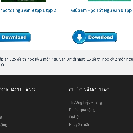
 học tốt ngữ văn 9 tập 1 tập 2
Giúp Em Học Tốt Ngữ Văn 9 Tập 
áp án)
,
25 đề thi học kỳ 2 môn ngữ văn 9 mới nhất
,
25 đề thi học kỳ 2 môn ngữ
hất
ÓC KHÁCH HÀNG
CHỨC NĂNG KHÁC
Thương hiệu - hãng
Phiếu quà tặng
ng
Đại lý
 tặng
Khuyến mãi