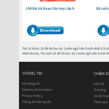
199 Bài Và Đoạn Văn Hay Lớp 9
Bộ sách
Thẻ từ khóa:
25 đề thi học kỳ 2 môn ngữ văn 9 mới nhất (Có đ
nhất ebook
,
Tải sách 25 đề thi học kỳ 2 môn ngữ văn 9 mới n
THÔNG TIN
CHĂM S
Về chúng tôi
Liên hệ
Delivery Information
Trả hàng
Privacy Policy
Sơ đồ tra
Thông tin bản quyền
Phiếu quà