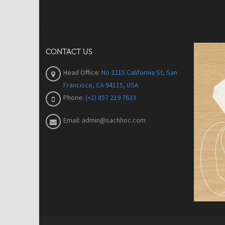
CONTACT US
Head Office:
No 2215 California St, San
Francisco, CA 94115, USA
Phone:
(+1) 857 219 7633
Email:
admin@sachhoc.com