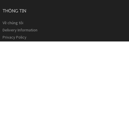
THÔNG TIN
Về chúng tôi
Delivery Information
Privacy Policy
Thông tin bản quyền
CHĂM SÓC KHÁCH HÀNG
Liên hệ
Trả hàng
Sơ đồ trang
Phiếu quà tặng
CHỨC NĂNG KHÁC
Thương hiệu - hãng
Phiếu quà tặng