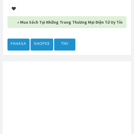
» Mua Sách Tại Những Trang Thương Mại Điện Tử Uy Tín
FAHASA
SHOPEE
TIKI