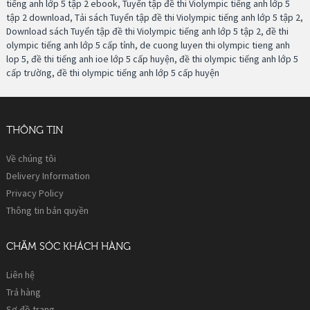
tiếng anh lớp 5 tập 2 ebook
,
Tuyển tập đề thi Violympic tiếng anh lớp 5
tập 2 download
,
Tải sách Tuyển tập đề thi Violympic tiếng anh lớp 5 tập 2
,
Download sách Tuyển tập đề thi Violympic tiếng anh lớp 5 tập 2
,
đề thi
olympic tiếng anh lớp 5 cấp tỉnh
,
de cuong luyen thi olympic tieng anh
lop 5
,
đề thi tiếng anh ioe lớp 5 cấp huyện
,
đề thi olympic tiếng anh lớp 5
cấp trường
,
đề thi olympic tiếng anh lớp 5 cấp huyện
THÔNG TIN
Về chúng tôi
Delivery Information
Privacy Policy
Thông tin bản quyền
CHĂM SÓC KHÁCH HÀNG
Liên hệ
Trả hàng
Sơ đồ trang