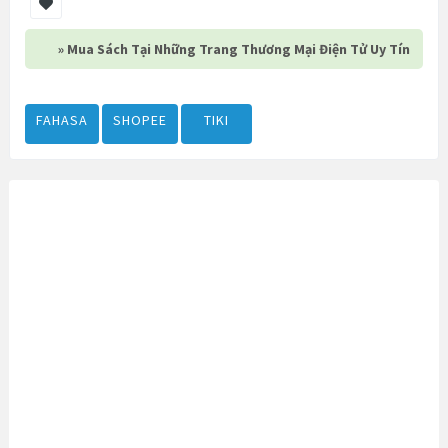
» Mua Sách Tại Những Trang Thương Mại Điện Tử Uy Tín
FAHASA
SHOPEE
TIKI