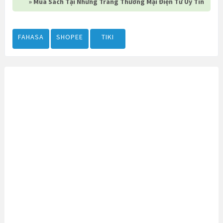
» Mua Sách Tại Những Trang Thương Mại Điện Tử Uy Tín
FAHASA
SHOPEE
TIKI