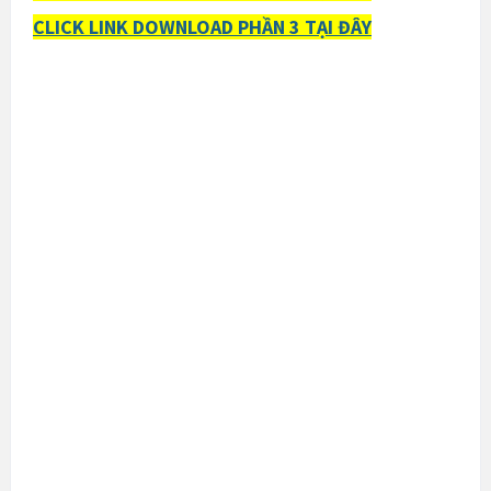
CLICK LINK DOWNLOAD PHẦN 3 TẠI ĐÂY