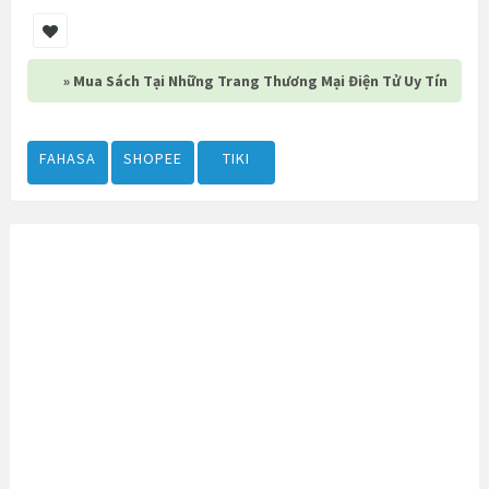
» Mua Sách Tại Những Trang Thương Mại Điện Tử Uy Tín
FAHASA
SHOPEE
TIKI