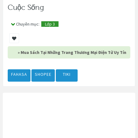
Cuộc Sống
Chuyên mục:
Lớp 3
» Mua Sách Tại Những Trang Thương Mại Điện Tử Uy Tín
FAHASA
SHOPEE
TIKI