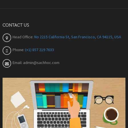
CONTACT US
Head Office:
No 2215 California St, San Francisco, CA 94115, USA
Phone:
(+1) 857 219 7633
Email:
admin@sachhoc.com