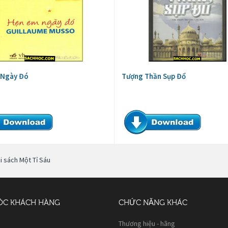
 Ngày Đó
Tượng Thần Sụp Đổ
i sách Một Tỉ Sáu
ÓC KHÁCH HÀNG
CHỨC NĂNG KHÁC
Thương hiệu - hãng