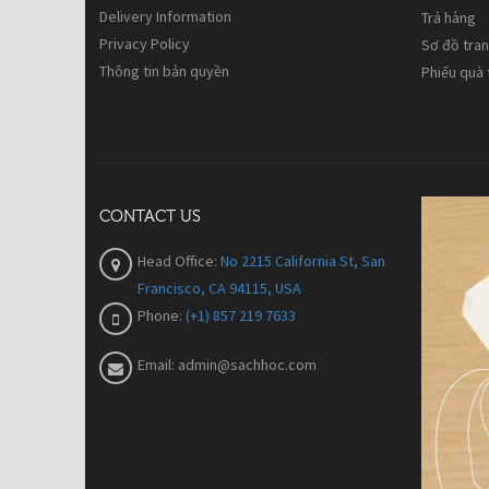
Delivery Information
Trả hàng
Privacy Policy
Sơ đồ tra
Thông tin bản quyền
Phiếu quà
CONTACT US
Head Office:
No 2215 California St, San
Francisco, CA 94115, USA
Phone:
(+1) 857 219 7633
Email:
admin@sachhoc.com