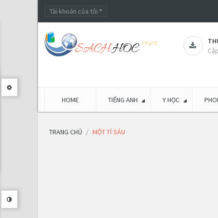
Tài khoản của tôi
THƯ
Cập
HOME
TIẾNG ANH
Y HỌC
PHON
TRANG CHỦ
MỘT TỈ SÁU