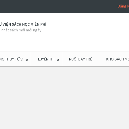
Đăng 
 VIỆN SÁCH HỌC MIỄN PHÍ
 nhật sách mới mỗi ngày
G THỦY TỬ VI
LUYỆN THI
NUÔI DẠY TRẺ
KHO SÁCH MỚ