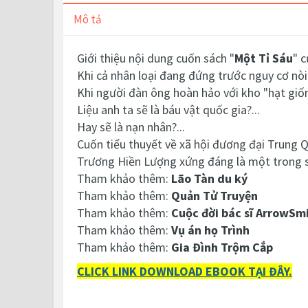
Mô tả
Giới thiệu nội dung cuốn sách "
Một Tỉ Sáu
" 
Khi cả nhân loại đang đứng trước nguy cơ nòi 
Khi người đàn ông hoàn hảo với kho "hạt giốn
Liệu anh ta sẽ là báu vật quốc gia?...
Hay sẽ là nạn nhân?...
Cuốn tiểu thuyết về xã hội đương đại Trung Q
Trương Hiền Lượng xứng đáng là một trong số
Tham khảo thêm:
Lão Tàn du ký
Tham khảo thêm:
Quản Tử Truyện
Tham khảo thêm:
Cuộc đời bác sĩ ArrowSm
Tham khảo thêm:
Vụ án họ Trình
Tham khảo thêm:
Gia Đình Trộm Cắp
CLICK LINK DOWNLOAD EBOOK TẠI ĐÂY.