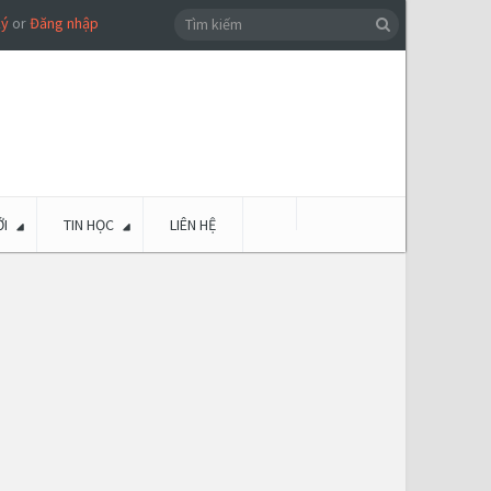
ký
or
Đăng nhập
I
TIN HỌC
LIÊN HỆ