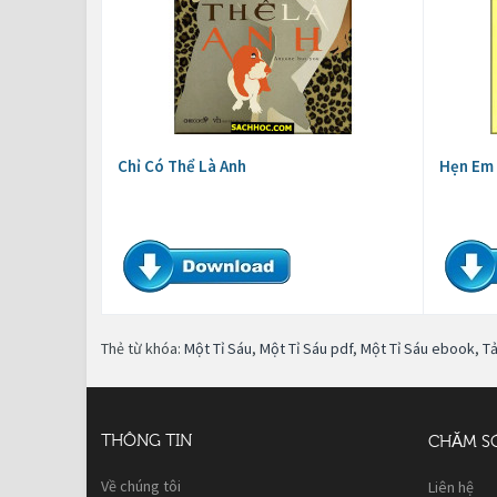
Chỉ Có Thể Là Anh
Hẹn Em
Thẻ từ khóa:
Một Tỉ Sáu
,
Một Tỉ Sáu pdf
,
Một Tỉ Sáu ebook
,
Tả
THÔNG TIN
CHĂM S
Về chúng tôi
Liên hệ