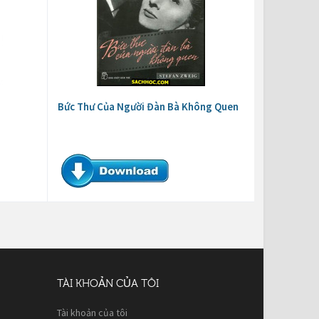
Bức Thư Của Người Đàn Bà Không Quen
TÀI KHOẢN CỦA TÔI
Tài khoản của tôi