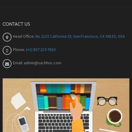
CONTACT US
Head Office:
No 2215 California St, San Francisco, CA 94115, USA
Phone:
(+1) 857 219 7633
Email:
admin@sachhoc.com