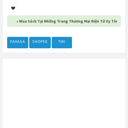
» Mua Sách Tại Những Trang Thương Mại Điện Tử Uy Tín
FAHASA
SHOPEE
TIKI