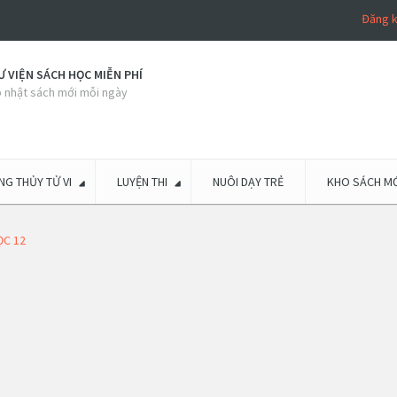
Đăng 
 VIỆN SÁCH HỌC MIỄN PHÍ
 nhật sách mới mỗi ngày
G THỦY TỬ VI
LUYỆN THI
NUÔI DẠY TRẺ
KHO SÁCH MỚ
ỌC 12