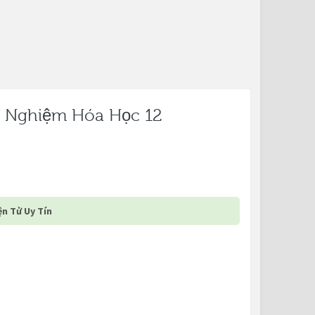
c Nghiệm Hóa Học 12
n Tử Uy Tín