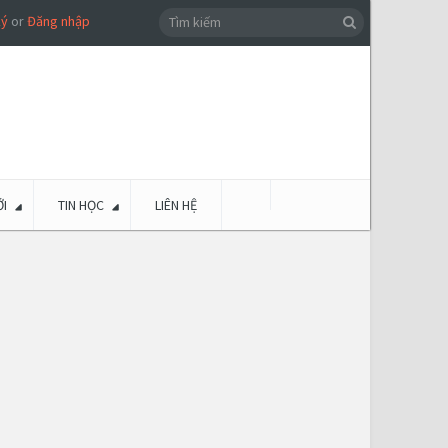
ký
or
Đăng nhập
I
TIN HỌC
LIÊN HỆ