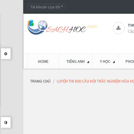
Tài khoản của tôi
THƯ
Cập
HOME
TIẾNG ANH
Y HỌC
PHON
TRANG CHỦ
LUYỆN THI 800 CÂU HỎI TRẮC NGHIỆM HÓA H