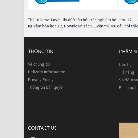
Thẻ từ khóa:
Luyện thi 800 câu hỏi trắc nghiệm hóa học 12
,
Lu
nghiệm hóa học 12
,
Download sách Luyện thi 800 câu hỏi trắ
THÔNG TIN
CHĂM S
Về chúng tôi
Liên hệ
Delivery Information
Trả hàng
Privacy Policy
Sơ đồ tra
Thông tin bản quyền
Phiếu quà
CONTACT US