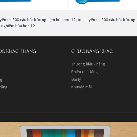
yện thi 800 câu hỏi trắc nghiệm hóa học 12 pdf
,
Luyện thi 800 câu hỏi trắc n
c nghiệm hóa học 12
ÓC KHÁCH HÀNG
CHỨC NĂNG KHÁC
Thương hiệu - hãng
Phiếu quà tặng
ng
Đại lý
 tặng
Khuyến mãi