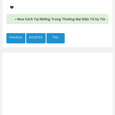
» Mua Sách Tại Những Trang Thương Mại Điện Tử Uy Tín
FAHASA
SHOPEE
TIKI