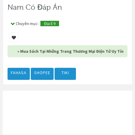
Nam Có Đáp Án
Chuyên mục:
Địa lí 9
» Mua Sách Tại Những Trang Thương Mại Điện Tử Uy Tín
FAHASA
SHOPEE
TIKI