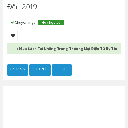
Đến 2019
Chuyên mục:
Hóa học 10
» Mua Sách Tại Những Trang Thương Mại Điện Tử Uy Tín
FAHASA
SHOPEE
TIKI