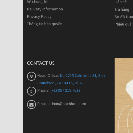
Về chúng tôi
Liên hệ
Delivery Information
Trả hàng
Privacy Policy
Sơ đồ tra
Thông tin bản quyền
Phiếu quà
CONTACT US
Head Office:
No 2215 California St, San
Francisco, CA 94115, USA
Phone:
(+1) 857 219 7633
Email:
admin@sachhoc.com