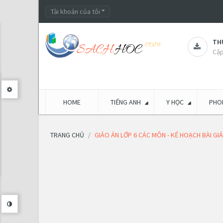
Tài khoản của tôi
THƯ
Cập
HOME
TIẾNG ANH
Y HỌC
PHON
TRANG CHỦ
GIÁO ÁN LỚP 6 CÁC MÔN - KẾ HOẠCH BÀI G