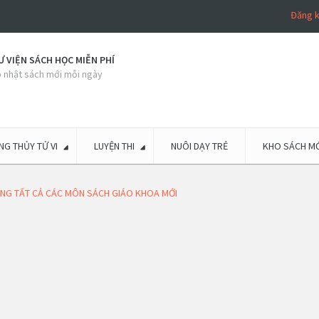
Đăng 
 VIỆN SÁCH HỌC MIỄN PHÍ
 nhật sách mới mỗi ngày
G THỦY TỬ VI
LUYỆN THI
NUÔI DẠY TRẺ
KHO SÁCH MỚ
IẢNG TẤT CẢ CÁC MÔN SÁCH GIÁO KHOA MỚI