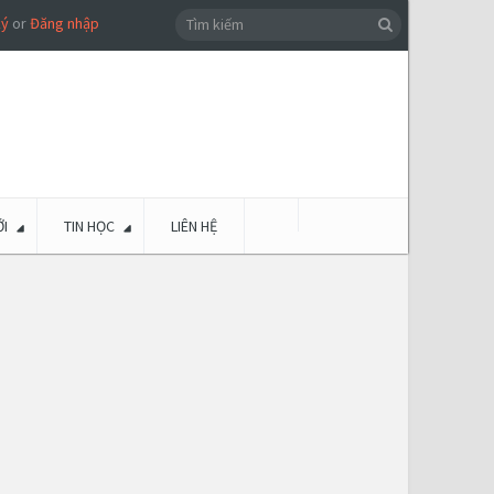
ký
or
Đăng nhập
I
TIN HỌC
LIÊN HỆ