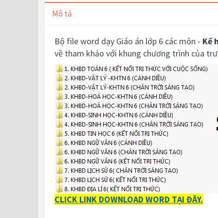
Mô tả
Bộ file word dạy Giáo án lớp 6 các môn -
Kế 
về tham khảo với khung chương trình của tr
CLICK LINK DOWNLOAD WORD TẠI ĐÂY.