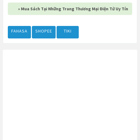
» Mua Sách Tại Những Trang Thương Mại Điện Tử Uy Tín
FAHASA
SHOPEE
TIKI