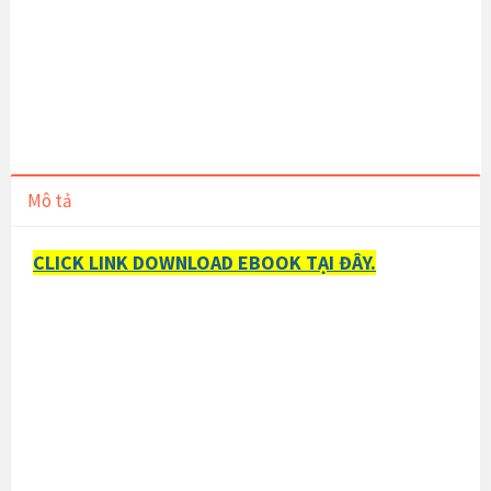
Mô tả
CLICK LINK DOWNLOAD EBOOK TẠI ĐÂY.