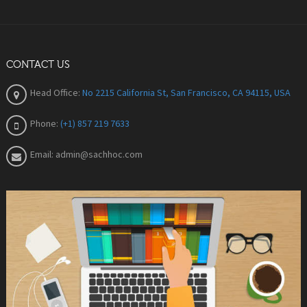
CONTACT US
Head Office:
No 2215 California St, San Francisco, CA 94115, USA
Phone:
(+1) 857 219 7633
Email:
admin@sachhoc.com