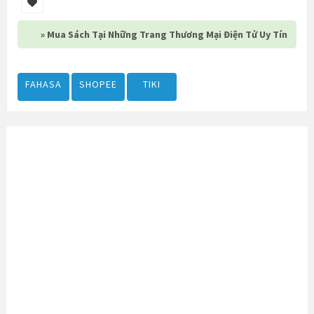
» Mua Sách Tại Những Trang Thương Mại Điện Tử Uy Tín
FAHASA
SHOPEE
TIKI