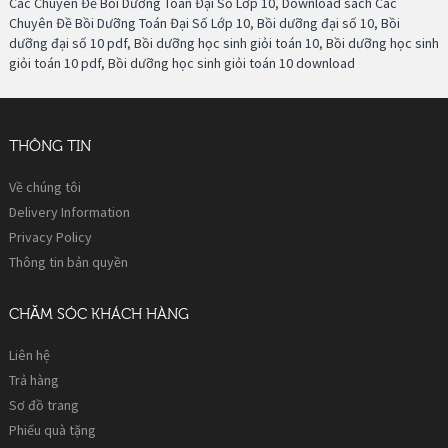
Các Chuyên Đề Bồi Dưỡng Toán Đại Số Lớp 10
,
Download sách Các
Chuyên Đề Bồi Dưỡng Toán Đại Số Lớp 10
,
Bồi dưỡng đại số 10
,
Bồi
dưỡng đại số 10 pdf
,
Bồi dưỡng học sinh giỏi toán 10
,
Bồi dưỡng học sinh
giỏi toán 10 pdf
,
Bồi dưỡng học sinh giỏi toán 10 download
THÔNG TIN
Về chúng tôi
Delivery Information
Privacy Policy
Thông tin bản quyền
CHĂM SÓC KHÁCH HÀNG
Liên hệ
Trả hàng
Sơ đồ trang
Phiếu quà tặng