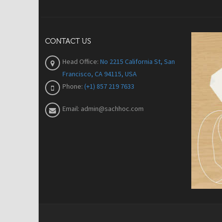
CONTACT US
Head Office:
No 2215 California St, San
Francisco, CA 94115, USA
Phone:
(+1) 857 219 7633
Email:
admin@sachhoc.com