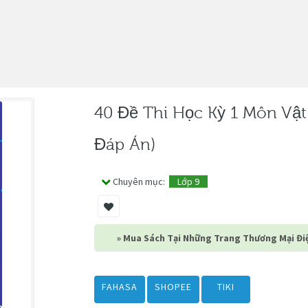
40 Đề Thi Học Kỳ 1 Môn Vật
Đáp Án)
Chuyên mục:
Lớp 9
» Mua Sách Tại Những Trang Thương Mại Điệ
FAHASA
SHOPEE
TIKI