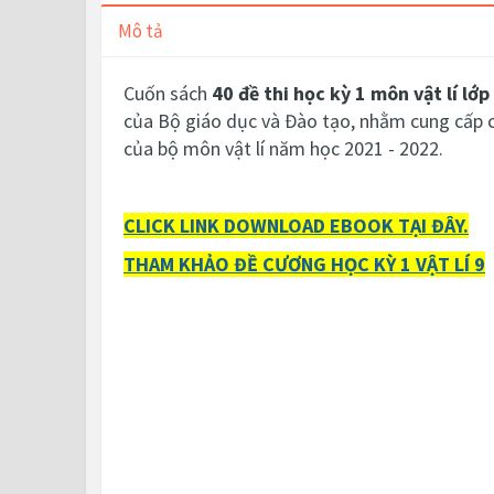
Mô tả
Cuốn sác
h
40 đề thi học kỳ 1 môn vật lí lớ
của Bộ giáo dục và Đào tạo, nhằm cung cấp ch
của bộ môn vật lí năm học 2021 - 2022.
CLICK LINK DOWNLOAD EBOOK TẠI ĐÂY.
THAM KHẢO ĐỀ CƯƠNG HỌC KỲ 1 VẬT LÍ 9