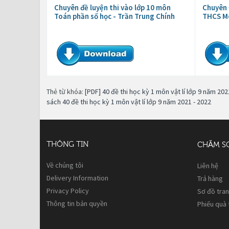
Chuyên đề luyện thi vào lớp 10 môn
Chuyên 
Toán phần số học - Trần Trung Chính
THCS M
Thẻ từ khóa:
[PDF] 40 đề thi học kỳ 1 môn vật lí lớp 9 năm 202
sách 40 đề thi học kỳ 1 môn vật lí lớp 9 năm 2021 - 2022
THÔNG TIN
CHĂM S
Về chúng tôi
Liên hệ
Delivery Information
Trả hàng
Privacy Policy
Sơ đồ tra
Thông tin bản quyền
Phiếu quà