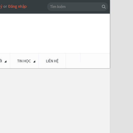
ký
or
Đăng nhập
I
TIN HỌC
LIÊN HỆ