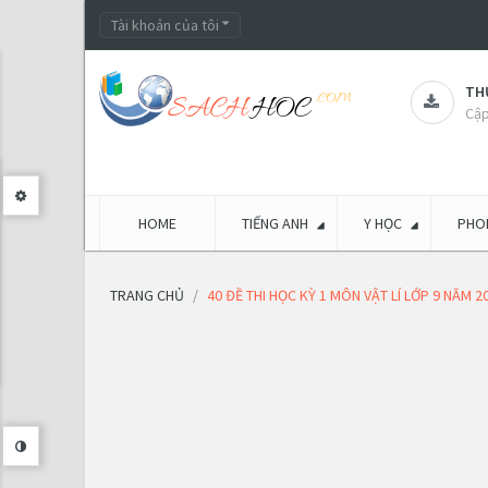
Tài khoản của tôi
THƯ
Cập
HOME
TIẾNG ANH
Y HỌC
PHON
TRANG CHỦ
40 ĐỀ THI HỌC KỲ 1 MÔN VẬT LÍ LỚP 9 NĂM 2