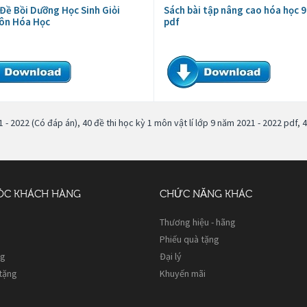
Đề Bồi Dưỡng Học Sinh Giỏi
Sách bài tập nâng cao hóa học 
ôn Hóa Học
pdf
1 - 2022 (Có đáp án)
,
40 đề thi học kỳ 1 môn vật lí lớp 9 năm 2021 - 2022 pdf
,
4
ÓC KHÁCH HÀNG
CHỨC NĂNG KHÁC
Thương hiệu - hãng
Phiếu quà tặng
ng
Đại lý
 tặng
Khuyến mãi