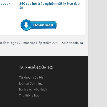
9 ebook
360 câu hỏi trắc nghiệm vật lý 9 có đáp
án
0 đề thi học kỳ 1 môn vật lí lớp 9 năm 2021 - 2022 ebook
,
Tải
TÀI KHOẢN CỦA TÔI
Tài khoản của tôi
Lịch sử đơn hàng
Danh sách yêu thích
Thư thông báo