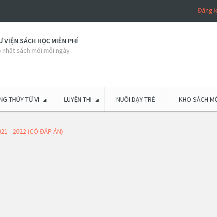
Đăng 
 VIỆN SÁCH HỌC MIỄN PHÍ
 nhật sách mới mỗi ngày
G THỦY TỬ VI
LUYỆN THI
NUÔI DẠY TRẺ
KHO SÁCH MỚ
021 - 2022 (CÓ ĐÁP ÁN)