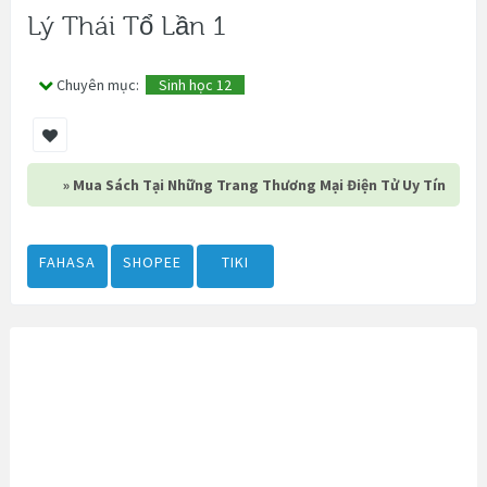
Lý Thái Tổ Lần 1
Chuyên mục:
Sinh học 12
» Mua Sách Tại Những Trang Thương Mại Điện Tử Uy Tín
FAHASA
SHOPEE
TIKI