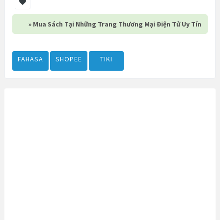
» Mua Sách Tại Những Trang Thương Mại Điện Tử Uy Tín
FAHASA
SHOPEE
TIKI