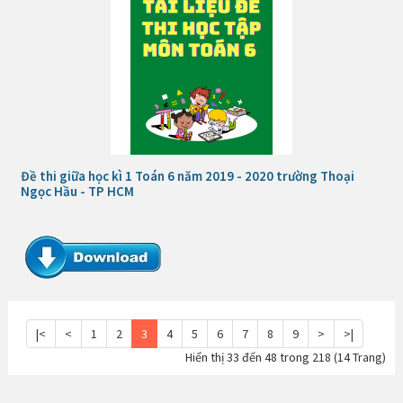
Đề thi giữa học kì 1 Toán 6 năm 2019 - 2020 trường Thoại
Ngọc Hầu - TP HCM
|<
<
1
2
3
4
5
6
7
8
9
>
>|
Hiển thị 33 đến 48 trong 218 (14 Trang)