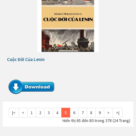
Cuộc Đời Của Lenin
|<
<
1
2
3
4
5
6
7
8
9
>
>|
Hiển thị 65 đến 80 trong 378 (24 Trang)