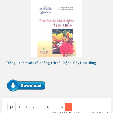
Trồng - chăm sóc và phòng trừ sâu bệnh: Cây Hoa Hồng
|<
<
1
2
3
4
5
6
7